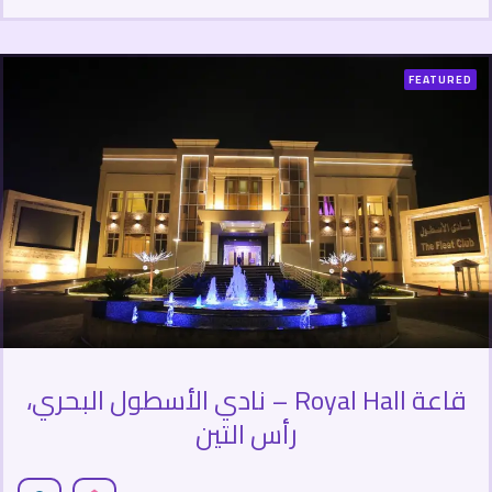
FEATURED
قاعة Royal Hall – نادي الأسطول البحري،
رأس التين