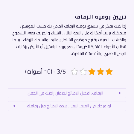
تزيين بوفيه الزفاف
إذا كنت تفكر في تنسيق بوفيه الزفاف الخاص بك حسب الموسم ،
فيمكنك ترتيب أفكارك على النحو التالي . الشتاء والخريف يعني الشموع
والخشب ، الصيف يقترح موضوع الشاطئ والبحر والسماء الزرقاء . بينما
تتطلب الأجواء الفاخرة الكريستال مع ورود الباستيل أو الأبيض بزخارف
الجص الذهبي والأقمشة الفاخرة.
3/5 - (10 أصوات)
الزفاف: افضل النصائح لضمان راحتك في الحفل
لو فرحك في العيد.. اتبعي هذه النصائح قبل زفافك