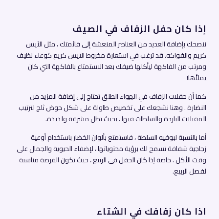
إذا كان حفل الزفاف في الصيف
ننصحك بإضافة العديد من العناصر المنعشة إلى قائمتك ، مثل الآيس
كريم والفواكه. قد ترغب في استعارة مخروط الآيس كريم كوعاء نظيف
ومرتب من الفاكهة ليأكلها ضيفك بعد الاستمتاع بالفاكهة التي كان
يملأها!
كما أن حفلات الزفاف في الهواء الطلق تحتاج إلى إضافة المزيد من
النضارة . وهنا نشجعك على تخصيص طاولة على شكل حوض ثلج لترتيب
المقبلات الباردة والسلطات فيها ، بحيث تظل مشرقة ولذيذة.
أما بالنسبة لبوفيه السلطة ، فاستمتع بألوان الخضار باستخدام أوعية
زجاجية شفافة تسمح لك برؤية محتوياتها ، لإضفاء الحيوية والجمال على
وقت الأكل . خاصة إذا كان الحفل في الربيع ، حيث تكون الفرصة مناسبة
لفصل الربيع.
اذا كان زفافك في الشتاء