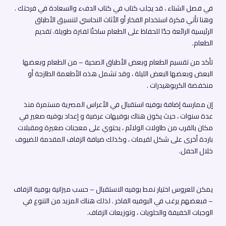
في فصل الشتاء ، قد يجلب كتاب في كتاب الدفء والسعادة في فرحتك .
وهنا تأتي فكرة استخدام الفخار أو الأثاث النحاسي لتنسيق الأطباق
الرئيسية الرائعة جدًا للحفاظ على الطعام ساخنًا لفترة طويلة. تقديم
الطعام.
تأكد من تقسيم الطعام وبعض الأطباق الصحية – من الطعام وبعضها
البعض وبعضها البعض الليلة ، وقد تشمل هذه الأطعمة الطازجة أو
منخفضة الكربوهيدرات .
إن ممارسة إضافة بوفيه استقبال في الأعراس المصرية مستمرة منذ
عدة سنوات ، حيث يكون هناك بوفيهات عرضية و إعداد بوفيه صغير في
مكان بالقرب من طاولات الولائم ، يحتوي على معجنات صغيرة ومقبلات
باردة أخرى على شكل لقيمات ، وكذلك ضيافة الزفاف المقدمة للضيوف
خلال الحفل.
يمكن للعروس اختيار نمط بوفيه الاستقبال – حسب ميزانية بوفية الزفاف
– فبعضهم يرغب في البوفيه الفاخر . لذلك هناك المزيد من التنوع في
الوجبات الخفيفة والحلويات ، وتوزيعات الزفاف.