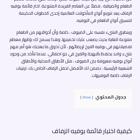
الطعام والضيافة ، فضلاً عن العناصر الفريدة المتنوعة. اختر قائمة بوفيه
الزفاف يعد تنويع أنواع المأكولات العالمية إحدى الخطوات الحكيمة
لتنسيق أنواع الطعام في البوفيه.
وينطبق الشيء نفسه على الضيوف ، خاصة وأن أذواقهم من الطعام
متنوعة للغاية بحيث يصعب عليك تخمينها. وهذا يسمح لك بإظهار معظم
تفضيلاتهم في بوفيه الفرح لإرضائهم ، لأن تذوق ما يعجبك هو أمر مهم
شيء واحد يحتفظ بالبهجة والفرح في جو احتفالي. عندما تتأكد من وجود
أنواع بوفيه معروفة بين الضيوف ، مثل الأطباق المحلية والأطباق
الشعبية الرئيسية ، نضمن لك الأفضل لحفل الزفاف الخاص بك. ترتيبات
الزفاف خاصة البوفيهات.
جدول المحتوي
show
كيفية اختيار قائمة بوفيه الزفاف